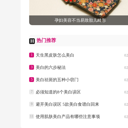
孕妇美容不当易致胎儿畸形
热门推荐
H
1
天生黑皮肤怎么美白
02
3
美白的六步秘法
02
5
美白祛斑的五种小窃门
02
7
必须知道的8个美白误区
02
9
避开美白误区 5款美白食谱白回来
02
11
使用肌肤美白产品有哪些注意事项
02