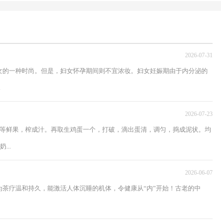
2026-07-31
女的一种时尚。但是，妇女怀孕期间则不宜浓妆。妇女妊娠期由于内分泌的
.
2026-07-23
眼等鲜果，榨成汁。再取生鸡蛋一个，打破，滴出蛋清，调匀，捣成泥状。均
..
2026-06-07
茶疗温和持久，能激活人体沉睡的机体，令健康从“内”开始！古老的中