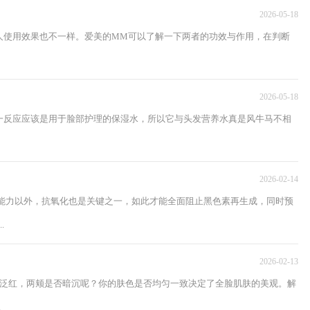
2026-05-18
人使用效果也不一样。爱美的MM可以了解一下两者的功效与作用，在判断
2026-05-18
一反应应该是用于脸部护理的保湿水，所以它与头发营养水真是风牛马不相
2026-02-14
晒能力以外，抗氧化也是关键之一，如此才能全面阻止黑色素再生成，同时预
.
2026-02-13
否泛红，两颊是否暗沉呢？你的肤色是否均匀一致决定了全脸肌肤的美观。解
.