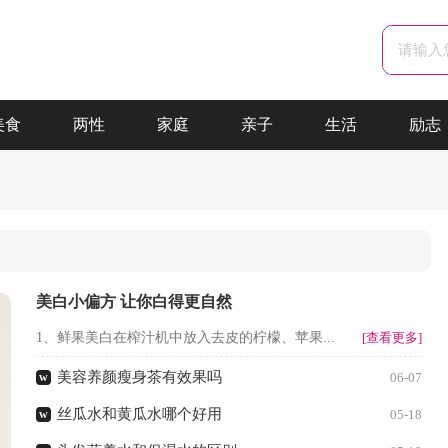
美食
两性
家庭
亲子
生活
励志
美白小偏方 让你白得更自然
1、鲜果美白在榨汁机中放入去皮的柠檬、苹果...
[查看更多]
美容养颜瘦身茶有效果吗
w
06-07
丝瓜水和黄瓜水哪个好用
w
05-18