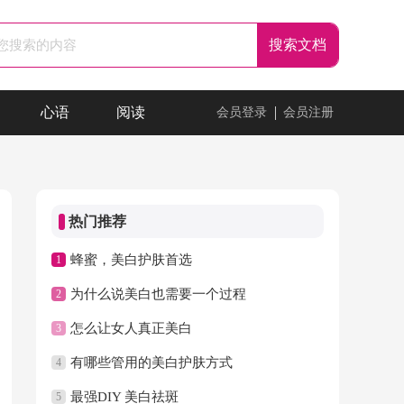
心语
阅读
会员登录
会员注册
热门推荐
蜂蜜，美白护肤首选
1
为什么说美白也需要一个过程
2
怎么让女人真正美白
3
有哪些管用的美白护肤方式
4
最强DIY 美白祛斑
5