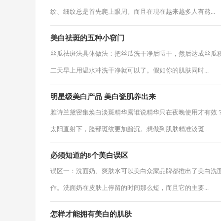
纹、细纹总是首先爬上眼周。而且在现在越来越多人有熬...
美白祛斑的五种小窃门
丝瓜祛斑法具体做法：把丝瓜洗干净后晒干，然后达成丝瓜
二天早上用温水冲洗干净就可以了。假如你的肌肤同时...
明星级美白产品 美白瓷肌养出来
雅诗兰黛密集焕白淡斑精华露谁说精华只在夜晚使用才有效
太阳直射下，脸部斑纹更加黯沉。想做到肌肤精准淡斑...
必须知道的8个美白误区
误区一：洗面奶、爽肤水可以美白众家品牌都推出了美白洗面
作。洗面奶在皮肤上停留的时间那么短，而且它的主要...
怎样才能拥有美白的肌肤