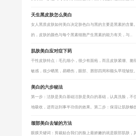
天生黑皮肤怎么美白
女人黑质皮肤如何美白决定肤色白与黑的主要是黑素的含量
的，皮肤的颜色与每个黑素细胞产生黑素的能力有关，与...
肌肤美白应对症下药
干性皮肤特点：毛孔细小，很少有面疱，而且皮肤紧绷、脆
敏感，很少晒黑，易晒伤，眼部、唇部四周和额头早现皱纹。 中
美白的六步秘法
第一步：洁肤是美白基础洁肤是美白的基础，认真洗脸，不
地吸收，进而达到事半功倍的效果。第二步：保湿让肌肤畅饮有
颈部美白去皱的方法
眼膜关键词：剪裁贴合我们的脸上最娇嫩的就是眼部肌肤，