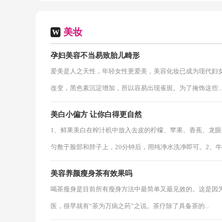
美妆
W
孕妇美容不当易致胎儿畸形
爱美是人之天性，年轻女性更爱美，美容化妆已成为现代妇
改变，黑色素沉淀增加，所以容易出现雀斑。为了掩饰这些..
美白小偏方 让你白得更自然
1、鲜果美白在榨汁机中放入去皮的柠檬、苹果、香蕉、龙
匀敷于脸部和脖子上，20分钟后，用纯净水洗净即可。2、牛奶.
美容养颜瘦身茶有效果吗
喝茶瘦身是目前所有瘦身方法中最简单又最见效的。这是因为
医，很早就有“茶为万病之药”之说。茶疗除了具备茶的...