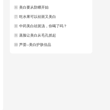
美白要从防晒开始
6
吃水果可以祛斑又美白
7
中药美白祛斑汤，你喝了吗？
8
蒸脸让美白从毛孔抓起
9
芦荟--美白护肤佳品
10