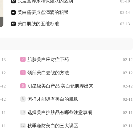
头发营养水和保湿水的区别
w
05-18
美白需要点点滴滴的积累
w
02-14
美白肌肤的五维标准
w
02-13
2
肌肤美白应对症下药
-13
02-12
4
颈部美白去皱的方法
-12
02-12
6
明星级美白产品 美白瓷肌养出来
-12
02-12
8
怎样才能拥有美白的肌肤
-12
02-11
10
选择美白护肤品有哪些注意事项
-11
02-11
12
秋季谨防美白的三大误区
-11
02-11