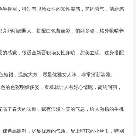
色半身裙，特别有职场女性的知性美感，简约秀气，清新感
彩亮丽明媚照人。搭配白色蕾丝衫，俏丽多姿，格外吸晴养
爱的感觉，很适合新晋职场女性穿哦，甜美立现。这身搭配
裸色短裙，温婉大方，尽显优雅女人味，非常清新淡雅。
亮色的色彩明媚多姿，看着就让人有好心情呢，简约明丽，
充满了春天的味道，赋有浪漫唯美的气息，给人激扬的生机
，裸色高跟鞋，尽显优雅的气质。配上印花的小丝巾，特别