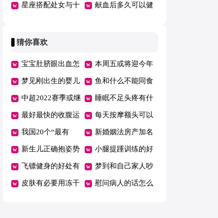
冬季瘦身
星座搭配处女与十
20岁少女健身真的
献血后多久可以健
二星座情人
能够年青
身
猜你喜欢
宝宝肚脐眼出血怎
本周五或将迎今年
么回事
梦见刚出生的婴儿
油价首跌
鱼和什么不能同食
满嘴牙
中超2022赛季或继
睡眠不足头疼有什
续赛会制空场举行
最好最快的收腹运
么好办法
每天按摩额头可以
动是什么
我国20个“最有
消除皱纹吗
新婚姻法房产加名
钱”城市公布
新生儿正确抱姿势
无效是吗
小腿提踵训练的好
图解
飞镖健身的好处有
处
梦到和自己家人吵
哪些
皮肤有必要用冻干
架哭了
慰问病人的话怎么
粉吗
说