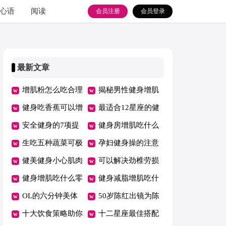
心语
阅读
会员注册
会员登录
最新文章
增肌粉怎么吃合理
揭秘男性健身增肌
又健身
健身吃香蕉可以增
秘密
最适合12星座的健
肌吗
安全健身的7项提
身减压操
健身房增肌吃什么
示
生吃五种蔬菜可极
孕妇健身操的注意
速瘦身
健美健身小心肌肉
事项
可以解决劲椎劳损
拉伤
健身增肌吃什么零
的健身操
健身减脂增肌吃什
食好
OL的六分钟美体
么
50岁陈红出镜为陈
健身操
十大饮食策略助你
凯歌庆生身段仍像
十二星座最佳搭配