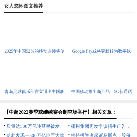
女人悠闲图文推荐
2025年中国52％的移动连接将使
Google Pay或将更新转为数字钱
用5G
包
青岛足球俱乐部官宣退出中国职
中国移动推出新产品：5G新通话
业联赛
【中超2022赛季或继续赛会制空场举行】相关文章：
质量达500万亿吨彗星被发
椰树集团再发争议招生广告，
现，直径达128公里
哈勃发现一500万亿吨巨大彗
入学就能致富
推特投资者起诉马斯克：股份