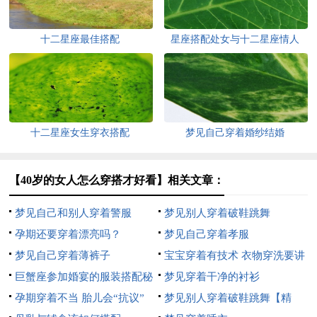
十二星座最佳搭配
星座搭配处女与十二星座情人
十二星座女生穿衣搭配
梦见自己穿着婚纱结婚
【40岁的女人怎么穿搭才好看】相关文章：
梦见自己和别人穿着警服
梦见别人穿着破鞋跳舞
孕期还要穿着漂亮吗？
梦见自己穿着孝服
梦见自己穿着薄裤子
宝宝穿着有技术 衣物穿洗要讲
巨蟹座参加婚宴的服装搭配秘
究
梦见穿着干净的衬衫
籍
孕期穿着不当 胎儿会“抗议”
梦见别人穿着破鞋跳舞【精