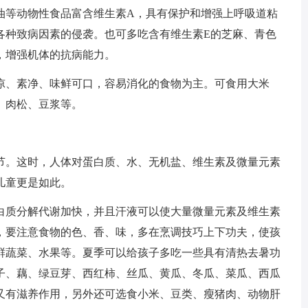
油等动物性食品富含维生素A，具有保护和增强上呼吸道粘
各种致病因素的侵袭。也可多吃含有维生素E的芝麻、青色
，增强机体的抗病能力。
凉、素净、味鲜可口，容易消化的食物为主。可食用大米
、肉松、豆浆等。
节。这时，人体对蛋白质、水、无机盐、维生素及微量元素
儿童更是如此。
白质分解代谢加快，并且汗液可以使大量微量元素及维生素
，要注意食物的色、香、味，多在烹调技巧上下功夫，使孩
鲜蔬菜、水果等。夏季可以给孩子多吃一些具有清热去暑功
子、藕、绿豆芽、西红柿、丝瓜、黄瓜、冬瓜、菜瓜、西瓜
又有滋养作用，另外还可选食小米、豆类、瘦猪肉、动物肝