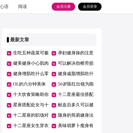
心语
阅读
会员注册
会员登录
最新文章
生吃五种蔬菜可极
孕妇健身操的注意
速瘦身
健美健身小心肌肉
事项
可以解决劲椎劳损
拉伤
健身增肌吃什么零
的健身操
健身减脂增肌吃什
食好
OL的六分钟美体
么
50岁陈红出镜为陈
健身操
十大饮食策略助你
凯歌庆生身段仍像
十二星座最佳搭配
冬季瘦身
星座搭配处女与十
20岁少女健身真的
献血后多久可以健
二星座情人
十二星座的职场对
能够年青
身
随身的简易健身法
手
十二星座女生穿衣
美味胡萝卜瘦身有