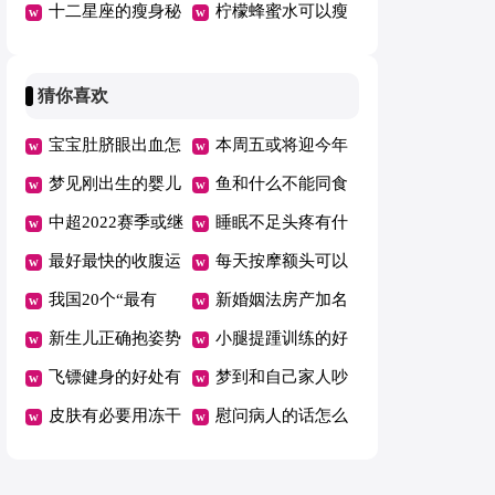
搭配
十二星座的瘦身秘
奇效
柠檬蜂蜜水可以瘦
诀
身吗
猜你喜欢
宝宝肚脐眼出血怎
本周五或将迎今年
么回事
梦见刚出生的婴儿
油价首跌
鱼和什么不能同食
满嘴牙
中超2022赛季或继
睡眠不足头疼有什
续赛会制空场举行
最好最快的收腹运
么好办法
每天按摩额头可以
动是什么
我国20个“最有
消除皱纹吗
新婚姻法房产加名
钱”城市公布
新生儿正确抱姿势
无效是吗
小腿提踵训练的好
图解
飞镖健身的好处有
处
梦到和自己家人吵
哪些
皮肤有必要用冻干
架哭了
慰问病人的话怎么
粉吗
说