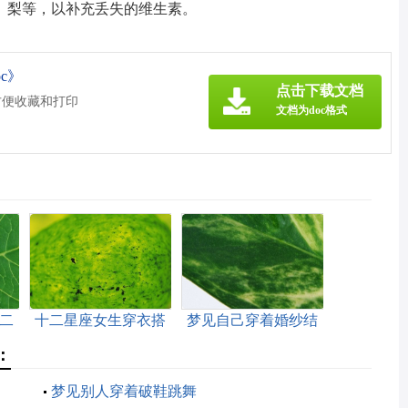
、梨等，以补充丢失的维生素。
c》
点击下载文档
方便收藏和打印
文档为doc格式
二
十二星座女生穿衣搭
梦见自己穿着婚纱结
配
婚
：
梦见别人穿着破鞋跳舞