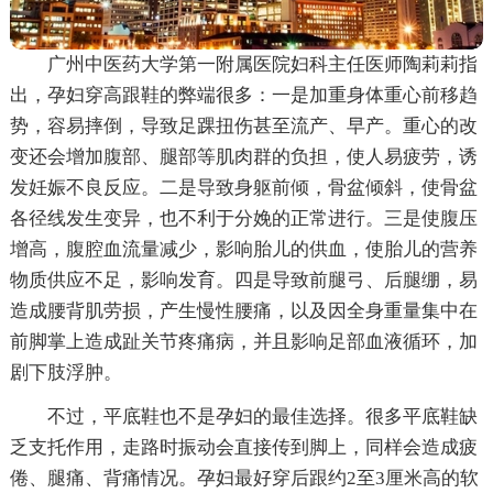
广州中医药大学第一附属医院妇科主任医师陶莉莉指
出，孕妇穿高跟鞋的弊端很多：一是加重身体重心前移趋
势，容易摔倒，导致足踝扭伤甚至流产、早产。重心的改
变还会增加腹部、腿部等肌肉群的负担，使人易疲劳，诱
发妊娠不良反应。二是导致身躯前倾，骨盆倾斜，使骨盆
各径线发生变异，也不利于分娩的正常进行。三是使腹压
增高，腹腔血流量减少，影响胎儿的供血，使胎儿的营养
物质供应不足，影响发育。四是导致前腿弓、后腿绷，易
造成腰背肌劳损，产生慢性腰痛，以及因全身重量集中在
前脚掌上造成趾关节疼痛病，并且影响足部血液循环，加
剧下肢浮肿。
不过，平底鞋也不是孕妇的最佳选择。很多平底鞋缺
乏支托作用，走路时振动会直接传到脚上，同样会造成疲
倦、腿痛、背痛情况。孕妇最好穿后跟约2至3厘米高的软