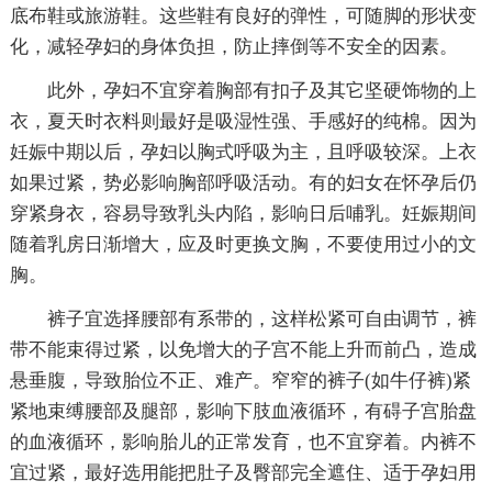
底布鞋或旅游鞋。这些鞋有良好的弹性，可随脚的形状变
化，减轻孕妇的身体负担，防止摔倒等不安全的因素。
此外，孕妇不宜穿着胸部有扣子及其它坚硬饰物的上
衣，夏天时衣料则最好是吸湿性强、手感好的纯棉。因为
妊娠中期以后，孕妇以胸式呼吸为主，且呼吸较深。上衣
如果过紧，势必影响胸部呼吸活动。有的妇女在怀孕后仍
穿紧身衣，容易导致乳头内陷，影响日后哺乳。妊娠期间
随着乳房日渐增大，应及时更换文胸，不要使用过小的文
胸。
裤子宜选择腰部有系带的，这样松紧可自由调节，裤
带不能束得过紧，以免增大的子宫不能上升而前凸，造成
悬垂腹，导致胎位不正、难产。窄窄的裤子(如牛仔裤)紧
紧地束缚腰部及腿部，影响下肢血液循环，有碍子宫胎盘
的血液循环，影响胎儿的正常发育，也不宜穿着。内裤不
宜过紧，最好选用能把肚子及臀部完全遮住、适于孕妇用