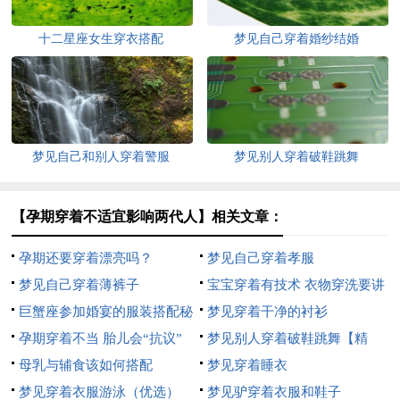
十二星座女生穿衣搭配
梦见自己穿着婚纱结婚
梦见自己和别人穿着警服
梦见别人穿着破鞋跳舞
【孕期穿着不适宜影响两代人】相关文章：
孕期还要穿着漂亮吗？
梦见自己穿着孝服
梦见自己穿着薄裤子
宝宝穿着有技术 衣物穿洗要讲
巨蟹座参加婚宴的服装搭配秘
究
梦见穿着干净的衬衫
籍
孕期穿着不当 胎儿会“抗议”
梦见别人穿着破鞋跳舞【精
母乳与辅食该如何搭配
华】
梦见穿着睡衣
梦见穿着衣服游泳（优选）
梦见驴穿着衣服和鞋子