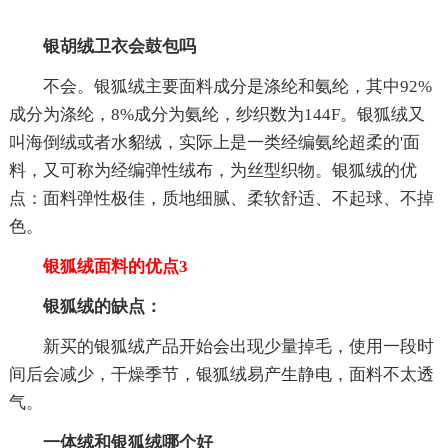
银胡绒卫衣会鼓包吗
不会。银狐绒主要面料成分是涤纶和氨纶，其中92%
成分为涤纶，8%成分为氨纶，纱织数为144F。银狐绒又
叫海倒绒或者水貂绒，实际上是一类经编氨纶超柔的'面
料，又可称为经编弹性绒布，为丝型织物。银狐绒的优
点：面料弹性极佳，质地细腻、柔软舒适、不起球、不掉
色。
银狐绒面料的优点3
银狐绒的缺点：
新买的银狐绒产品开始会出现少量掉毛，使用一段时
间后会减少，干燥季节，银狐绒易产生静电，面料不太透
气。
一体绒和银狐绒哪个好