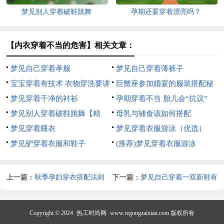
梦见别人穿着破鞋跳舞
孕期还要穿着漂亮吗？
【内衣穿着不当的危害】相关文章：
梦见自己穿着孝服
梦见自己穿着薄裤子
宝宝穿着有技术 衣物穿洗要讲
巨蟹座参加婚宴的服装搭配秘
究
梦见穿着干净的衬衫
籍
孕期穿着不当 胎儿会“抗议”
梦见别人穿着破鞋跳舞【精
母乳与辅食该如何搭配
华】
梦见穿着睡衣
梦见穿着衣服游泳（优选）
梦见驴穿着衣服和鞋子
(推荐)梦见穿着衣服游泳
上一篇：
秋季孕妇穿衣搭配法则
下一篇：
梦见自己穿着一双新鞋有
做美丽孕妈
什么预兆
Copyright © 2024
热工时尚网
www.regongzaixian.com 版权所有