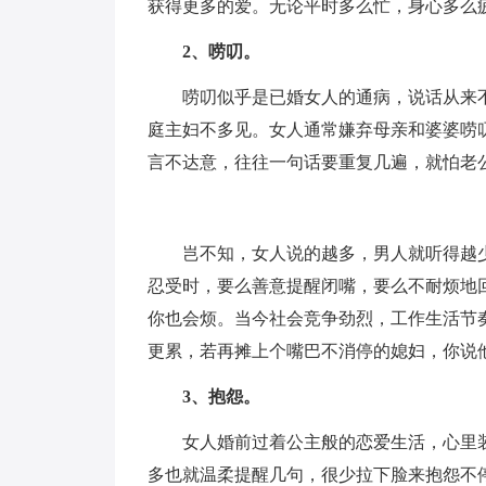
获得更多的爱。无论平时多么忙，身心多么
2、唠叨。
唠叨似乎是已婚女人的通病，说话从来
庭主妇不多见。女人通常嫌弃母亲和婆婆唠
言不达意，往往一句话要重复几遍，就怕老
岂不知，女人说的越多，男人就听得越
忍受时，要么善意提醒闭嘴，要么不耐烦地
你也会烦。当今社会竞争劲烈，工作生活节
更累，若再摊上个嘴巴不消停的媳妇，你说
3、抱怨。
女人婚前过着公主般的恋爱生活，心里
多也就温柔提醒几句，很少拉下脸来抱怨不