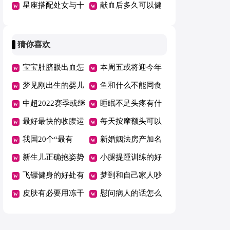
冬季瘦身
星座搭配处女与十
20岁少女健身真的
献血后多久可以健
二星座情人
能够年青
身
猜你喜欢
宝宝肚脐眼出血怎
本周五或将迎今年
么回事
梦见刚出生的婴儿
油价首跌
鱼和什么不能同食
满嘴牙
中超2022赛季或继
睡眠不足头疼有什
续赛会制空场举行
最好最快的收腹运
么好办法
每天按摩额头可以
动是什么
我国20个“最有
消除皱纹吗
新婚姻法房产加名
钱”城市公布
新生儿正确抱姿势
无效是吗
小腿提踵训练的好
图解
飞镖健身的好处有
处
梦到和自己家人吵
哪些
皮肤有必要用冻干
架哭了
慰问病人的话怎么
粉吗
说