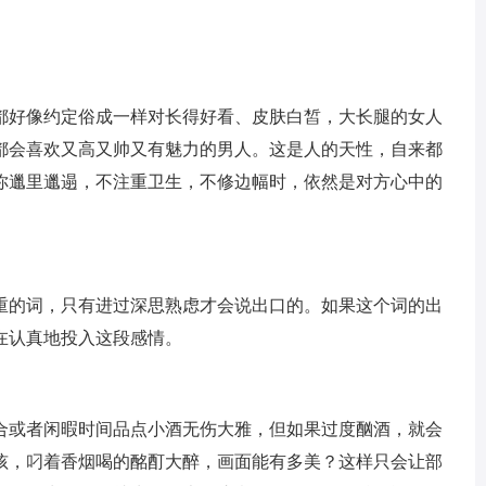
都好像约定俗成一样对长得好看、皮肤白皙，大长腿的女人
都会喜欢又高又帅又有魅力的男人。这是人的天性，自来都
你邋里邋遢，不注重卫生，不修边幅时，依然是对方心中的
重的词，只有进过深思熟虑才会说出口的。如果这个词的出
在认真地投入这段感情。
合或者闲暇时间品点小酒无伤大雅，但如果过度酗酒，就会
孩，叼着香烟喝的酩酊大醉，画面能有多美？这样只会让部