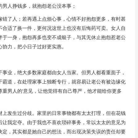
的男人挣钱多，就抱怨老公没本事；
嫁错了人；若再遇上点烦心事，心情不好抱怨更多，有时甚
不合适了换一件，更何况这世上也没有后悔药可卖。女人自
绊于一身，抱怨再多也变不成银子，与其无休止抱怨惹老公
心协力，把小日子过好更实惠。
于事业，绝大多数家庭都由女人当家。但男人都看重面子，
于霸道，在处理家事上独断专行，就容易让老公有被边缘化
尊重男人的'意见，让他觉得有自己尊严，他才能给你更多
理财上发生过分歧。家里的日常事物都有太太打理，但在花钱
后让我定夺。由于我也不喜欢琐碎事务，常以太太的意见为
决定，其实都是她自己的想法，而出现决策失误的责任却要