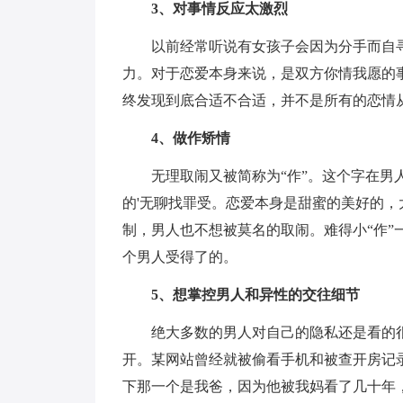
3、对事情反应太激烈
以前经常听说有女孩子会因为分手而自
力。对于恋爱本身来说，是双方你情我愿的
终发现到底合适不合适，并不是所有的恋情
4、做作矫情
无理取闹又被简称为“作”。这个字在
的'无聊找罪受。恋爱本身是甜蜜的美好的
制，男人也不想被莫名的取闹。难得小“作
个男人受得了的。
5、想掌控男人和异性的交往细节
绝大多数的男人对自己的隐私还是看的
开。某网站曾经就被偷看手机和被查开房记录
下那一个是我爸，因为他被我妈看了几十年