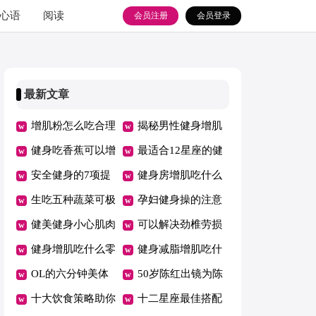
心语
阅读
会员注册
会员登录
最新文章
增肌粉怎么吃合理
揭秘男性健身增肌
又健身
健身吃香蕉可以增
秘密
最适合12星座的健
肌吗
安全健身的7项提
身减压操
健身房增肌吃什么
示
生吃五种蔬菜可极
孕妇健身操的注意
速瘦身
健美健身小心肌肉
事项
可以解决劲椎劳损
拉伤
健身增肌吃什么零
的健身操
健身减脂增肌吃什
食好
OL的六分钟美体
么
50岁陈红出镜为陈
健身操
十大饮食策略助你
凯歌庆生身段仍像
十二星座最佳搭配