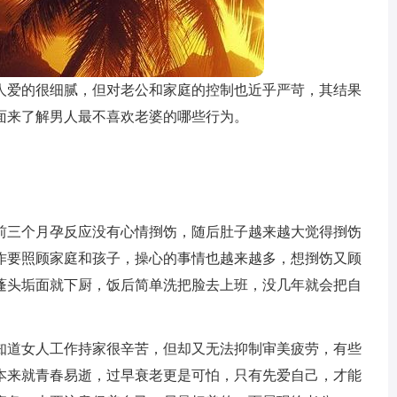
人爱的很细腻，但对老公和家庭的控制也近乎严苛，其结果
面来了解男人最不喜欢老婆的哪些行为。
前三个月孕反应没有心情捯饬，随后肚子越来越大觉得捯饬
作要照顾家庭和孩子，操心的事情也越来越多，想捯饬又顾
蓬头垢面就下厨，饭后简单洗把脸去上班，没几年就会把自
知道女人工作持家很辛苦，但却又无法抑制审美疲劳，有些
本来就青春易逝，过早衰老更是可怕，只有先爱自己，才能