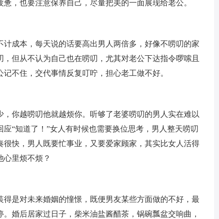
疲惫，也要注意保养自己，尽量把美的一面展现给老公。
不计成本，每天说的话要高出男人两倍多，好像不唠叨的家
叨，但从不认为自己也在唠叨，尤其对老公下达指令啰嗦且
公记不住，交代事情反复叮咛，担心老工做不好。
少，你越唠叨他就越烦你。听够了老婆唠叨的男人实在难以
回应“知道了！”女人有时候也需要换位思考，男人整天唠叨
奏很快，男人既要忙事业，又要爱家顾家，其实比女人活得
他心里烦不烦？
装得是对未来婚姻的憧憬，既便男友某些方面做的不好，最
停。婚后居家过日子，柴米油盐酱醋茶，锅碗瓢盆交响曲，