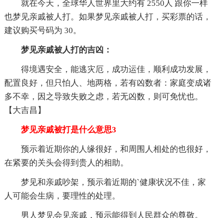
就在今天，全球华人世界里大约有 2550人 跟你一样
也梦见亲戚被人打。如果梦见亲戚被人打，买彩票的话，
建议购买号码为 30。
梦见亲戚被人打的吉凶：
得境遇安全，能逃灾厄，成功运佳，顺利成功发展，
配置良好，但只怕人、地两格，若有凶数者：家庭变成诸
多不幸，因之导致失败之虑，若无凶数，则可免忧也。
【大吉昌】
梦见亲戚被打是什么意思3
预示着近期你的人缘很好，和周围人相处的也很好，
在紧要的关头会得到贵人的相助。
梦见和亲戚吵架，预示着近期的`健康状况不佳，家
人可能会生病，要理性的处理。
男人梦见会见亲戚，预示能得到人民群众的尊敬。