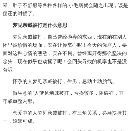
晕、肚子不舒服等各种各样的.小毛病就会随之出现，该是
偿还的时候了。
梦见亲戚被打是什么意思
梦见亲戚被打，自己曾经抛弃的东西，现在躺在别人
怀里被珍惜的场面，实在让你窝心呢！今天的你座人，要
面对这种心情的煎熬，实在不易。曾经离开得那么坚决的
念头，现在似乎也动摇了呢！会回头寻找的机率也不是没
有哦！
怀孕的人梦见亲戚被打，生男，忌动土动胎气。
做生意的`人梦见亲戚被打，亏损较多，阻碍亦，宜
守或重整内部。
恋爱中的人梦见亲戚被打，有三角关系，必须抉择其
一，婚姻可成。