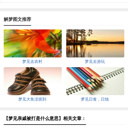
解梦图文推荐
梦见去农村
梦见去游玩
梦见大鱼没抓到
梦见日食，日蚀
【梦见亲戚被打是什么意思】相关文章：