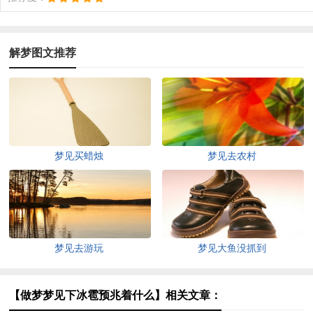
解梦图文推荐
梦见买蜡烛
梦见去农村
梦见去游玩
梦见大鱼没抓到
【做梦梦见下冰雹预兆着什么】相关文章：