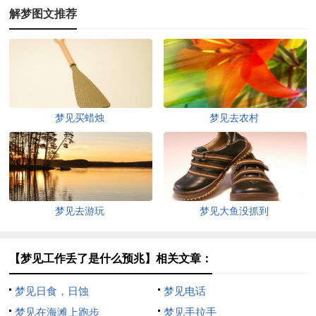
解梦图文推荐
梦见买蜡烛
梦见去农村
梦见去游玩
梦见大鱼没抓到
【梦见工作丢了是什么预兆】相关文章：
梦见日食，日蚀
梦见电话
梦见在海滩上跑步
梦见手拉手