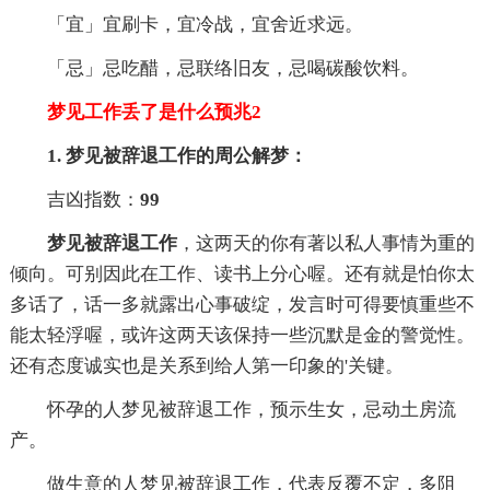
「宜」宜刷卡，宜冷战，宜舍近求远。
「忌」忌吃醋，忌联络旧友，忌喝碳酸饮料。
梦见工作丢了是什么预兆2
1. 梦见被辞退工作的周公解梦：
吉凶指数：
99
梦见被辞退工作
，这两天的你有著以私人事情为重的
倾向。可别因此在工作、读书上分心喔。还有就是怕你太
多话了，话一多就露出心事破绽，发言时可得要慎重些不
能太轻浮喔，或许这两天该保持一些沉默是金的警觉性。
还有态度诚实也是关系到给人第一印象的'关键。
怀孕的人梦见被辞退工作，预示生女，忌动土房流
产。
做生意的人梦见被辞退工作，代表反覆不定，多阻