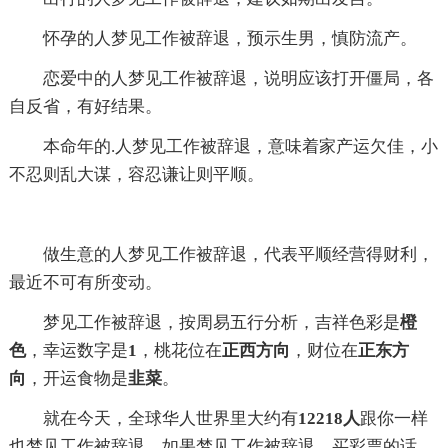
怀孕的人梦见工作被辞退，预示生男，慎防流产。
恋爱中的人梦见工作被辞退，说明应该打开僵局，各
自反省，有好结果。
本命年的.人梦见工作被辞退，意味着家产运欠佳，小
不忍则乱大谋，容忍谦让则平顺。
做生意的人梦见工作被辞退，代表平顺经营得财利，
最近不可有所变动。
梦见工作被辞退，按周易五行分析，吉祥色彩是
橙
色
，幸运数字是
1
，桃花位在
正西方向
，财位在
正东方
向
，开运食物是
韭菜
。
就在今天，全球华人世界里大约有
12218人
跟你一样
也梦见工作被辞退。如果梦见工作被辞退，买彩票的话，