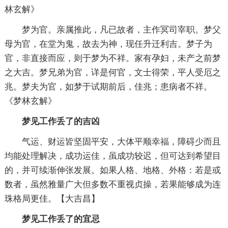
林玄解》
梦为官。亲属推此，凡已故者，主作冥司宰职。梦父
母为官，在堂为鬼，故去为神，现任升迁利吉。梦子为
官，非直接而应，则于梦为不祥。家有孕妇，未产之前梦
之大吉。梦兄弟为官，详是何官，文士得荣，平人受厄之
兆。梦夫为官，如梦于试期前后，佳兆；患病者不祥。
《梦林玄解》
梦见工作丢了的吉凶
气运、财运皆坚固平安，大体平顺幸福，障碍少而且
均能处理解决，成功运佳，虽成功较迟，但可达到希望目
的，并可续渐伸张发展。如果人格、地格、外格：若是或
数者，虽然雅量广大但多数不重视贞操，若果能够成为连
珠格局更佳。【大吉昌】
梦见工作丢了的宜忌