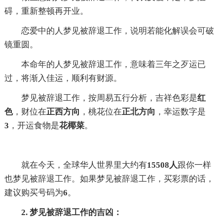
碍，重新整顿再开业。
恋爱中的人梦见被辞退工作，说明若能化解误会可破
镜重圆。
本命年的人梦见被辞退工作，意味着三年之歹运已
过，将渐入佳运，顺利有财源。
梦见被辞退工作，按周易五行分析，吉祥色彩是
红
色
，财位在
正西方向
，桃花位在
正北方向
，幸运数字是
3
，开运食物是
花椰菜
。
就在今天，全球华人世界里大约有
15508人
跟你一样
也梦见被辞退工作。如果梦见被辞退工作，买彩票的话，
建议购买号码为
6
。
2. 梦见被辞退工作的吉凶：