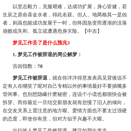
以坚志毅力，克服艰难，达成功扩展，身心皆健，若
生辰之原命喜金水者，得此名获。但人、地两格其一是凶
者，则虽也能成功发展于一时，但终因急变而逐渐的没落
崩败或失和、孤立或遭遇危身灾险。【中吉】
梦见工作丢了是什么预兆3
1. 梦见工作被辞退的周公解梦：
吉凶指数：
78
梦见工作被辞退
，就在你洋洋得意发表高见背後说不
定有人在嘲笑了呢对自己专精以外的事情最好不要插嘴多
管闲事。也别想隐瞒什麽秘密，连说个小谎也都很快会被
拆穿。而你最近一旦结交新朋友就有怠慢了旧人的倾向，
在交友关系上需注意的地方喔。爱情方面也不要太过强硬
的态度，即使你有意，但对方似乎兴趣不大喔。
出行的人梦见工作被辞退，建议如期出发吉。