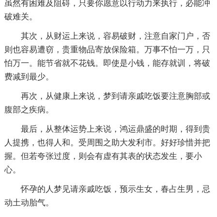
虽然有困难及阻碍，只要你愿意以行动力来执行，必能冲
破难关。
其次，从财运上来说，容易破财，注意自家门户，否
则也容易遭窃，贵重物品寄放保险箱。万事不怕一万，只
怕万一。能节省就不花钱。即使是小钱，能存就训，将破
费减到最少。
再次，从健康上来说，梦到请亲戚吃饭要注意胸部或
腹部之疾病。
最后，从整体运势上来说，鸿运鼎盛的时期，得到贵
人提携，也得人和。受周围之助大发利市。好好珍惜并把
握。但若夸张过度，则会有虚有其表的状态发生，要小
心。
怀孕的人梦见请亲戚吃饭，预示生女，春占生男，忌
动土动胎气。