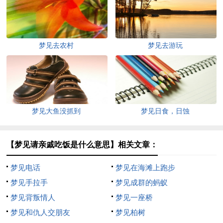
梦见去农村
梦见去游玩
梦见大鱼没抓到
梦见日食，日蚀
【梦见请亲戚吃饭是什么意思】相关文章：
梦见电话
梦见在海滩上跑步
梦见手拉手
梦见成群的蚂蚁
梦见背叛情人
梦见一座桥
梦见和仇人交朋友
梦见柏树