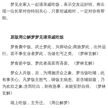
梦见全家人一起请亲戚吃饭，表示交友运好转。将出
现一位长辈对你特别关心，只要坦诚相对，一定对你有帮
助。
原版周公解梦梦见请亲戚吃饭
梦食囊中饭。武士梦此，兴师动众;商旅梦此，出外远
行。若不事生业者梦此，当做乞丐之类。《梦林玄解》
梦食瓷中饭。梦此者虽富而吝啬。《梦林玄解》
梦众人共饭，吉，为博施济众之象。梦当饭吐哺，此
有事关心。凡梦饭主怒气，啖饭主病患。若含哺鼓腹，乃
为欢欣之象;含而吐出，则有急事，未能安舒自得。《梦林
玄解》
墙上吃饭，主升迁。《周公解梦》