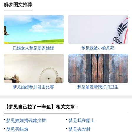
解梦图文推荐
已婚女人梦见婆家妯娌
梦见我被小偷杀死
梦见妯娌参加射击比赛
梦见妯娌帮我打扫卫生
【梦见自己拉了一车鱼】相关文章：
梦见妯娌捐钱建尖拱
梦见我在船上
梦见买蜡烛
梦见去农村