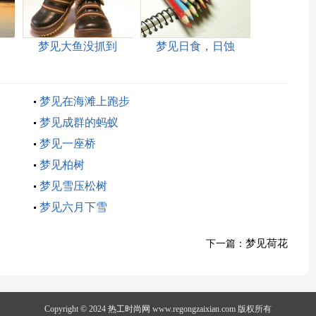
梦见大鱼没抓到
梦见日食，日蚀
梦见在海滩上跑步
梦见成群的蚂蚁
梦见一座桥
梦见柏树
梦见雪压松树
梦见六月下雪
梦见荷花
下一篇：
Copyright © 2024
热工时尚网
www.regongzaixian.com 版权所有