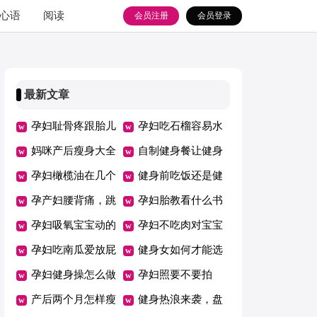
心语
阅读
会员注册
会员登录
最新文章
孕妇耻骨疼跟胎儿
孕妇吃石榴容易水
入盆有关吗
妈咪产后瘦身大全
肿吗
自制健身餐让健身
饮食篇
孕妇橄榄油在几个
事半功倍
健身前吃饭还是健
月的时候开始用
孕产妇腰背痛，跳
身后吃饭
孕妇胎教看什么书
健身操可有效防止
孕妇吸氧宝宝动的
孕妇不吃肉对宝宝
厉害怎么回事
孕妇吃南瓜爱放屁
有影响吗
健身女如何才能选
吗
孕妇健身操怎么做
对健身房
孕妇照要不要拍
产后两个月怎样瘦
健身热浪来袭，盘