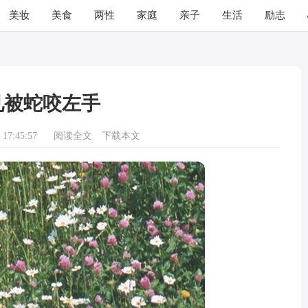
美妆
美食
两性
家庭
亲子
生活
励志
见被蛇咬左手
17:45:57
阅读全文
下载本文