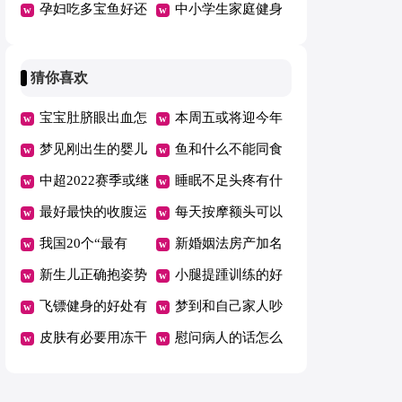
身
孕妇吃多宝鱼好还
点健身的7大误区
中小学生家庭健身
是鲈鱼好
运动
猜你喜欢
宝宝肚脐眼出血怎
本周五或将迎今年
么回事
梦见刚出生的婴儿
油价首跌
鱼和什么不能同食
满嘴牙
中超2022赛季或继
睡眠不足头疼有什
续赛会制空场举行
最好最快的收腹运
么好办法
每天按摩额头可以
动是什么
我国20个“最有
消除皱纹吗
新婚姻法房产加名
钱”城市公布
新生儿正确抱姿势
无效是吗
小腿提踵训练的好
图解
飞镖健身的好处有
处
梦到和自己家人吵
哪些
皮肤有必要用冻干
架哭了
慰问病人的话怎么
粉吗
说