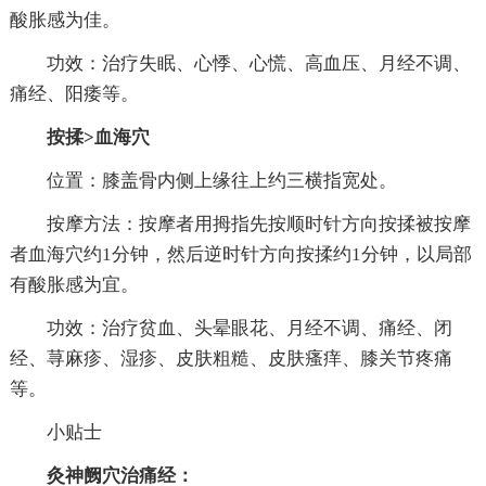
酸胀感为佳。
功效：治疗失眠、心悸、心慌、高血压、月经不调、
痛经、阳痿等。
按揉>血海穴
位置：膝盖骨内侧上缘往上约三横指宽处。
按摩方法：按摩者用拇指先按顺时针方向按揉被按摩
者血海穴约1分钟，然后逆时针方向按揉约1分钟，以局部
有酸胀感为宜。
功效：治疗贫血、头晕眼花、月经不调、痛经、闭
经、荨麻疹、湿疹、皮肤粗糙、皮肤瘙痒、膝关节疼痛
等。
小贴士
灸神阙穴治痛经：