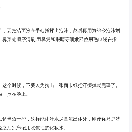
。
节，要把洁面液在手心搓揉出泡沫，然后再用海绵令泡沫增
，鼻梁处顺序清刷;而鼻翼和眼睛等细嫩部位用毛巾绕在指
，这个时候，不要以为掏出一张面巾纸把汗擦掉就完事了。
拍一点在脸上。
以适当热一些，这样能让汗水尽量流出体外，即便你只是洗
澡之后别忘记用收敛性的化妆水。