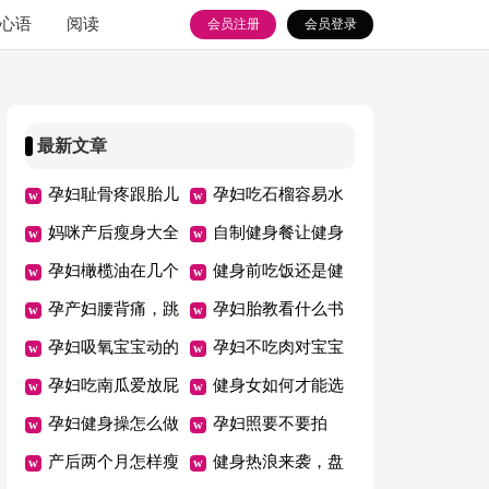
心语
阅读
会员注册
会员登录
最新文章
孕妇耻骨疼跟胎儿
孕妇吃石榴容易水
入盆有关吗
妈咪产后瘦身大全
肿吗
自制健身餐让健身
饮食篇
孕妇橄榄油在几个
事半功倍
健身前吃饭还是健
月的时候开始用
孕产妇腰背痛，跳
身后吃饭
孕妇胎教看什么书
健身操可有效防止
孕妇吸氧宝宝动的
孕妇不吃肉对宝宝
厉害怎么回事
孕妇吃南瓜爱放屁
有影响吗
健身女如何才能选
吗
孕妇健身操怎么做
对健身房
孕妇照要不要拍
产后两个月怎样瘦
健身热浪来袭，盘