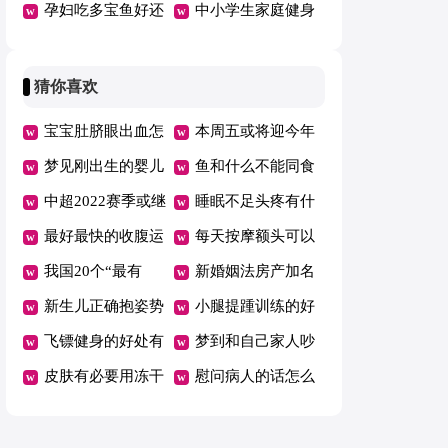
身
孕妇吃多宝鱼好还
点健身的7大误区
中小学生家庭健身
是鲈鱼好
运动
猜你喜欢
宝宝肚脐眼出血怎
本周五或将迎今年
么回事
梦见刚出生的婴儿
油价首跌
鱼和什么不能同食
满嘴牙
中超2022赛季或继
睡眠不足头疼有什
续赛会制空场举行
最好最快的收腹运
么好办法
每天按摩额头可以
动是什么
我国20个“最有
消除皱纹吗
新婚姻法房产加名
钱”城市公布
新生儿正确抱姿势
无效是吗
小腿提踵训练的好
图解
飞镖健身的好处有
处
梦到和自己家人吵
哪些
皮肤有必要用冻干
架哭了
慰问病人的话怎么
粉吗
说