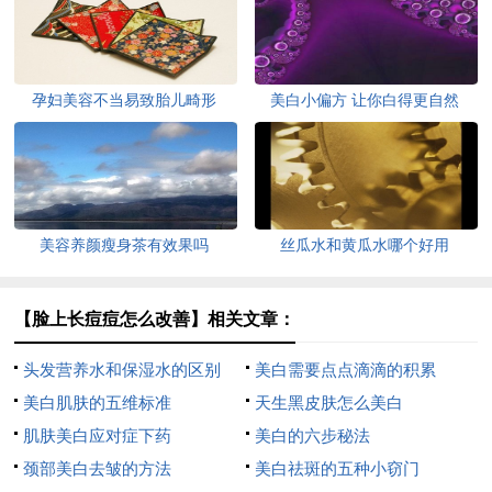
孕妇美容不当易致胎儿畸形
美白小偏方 让你白得更自然
美容养颜瘦身茶有效果吗
丝瓜水和黄瓜水哪个好用
【脸上长痘痘怎么改善】相关文章：
头发营养水和保湿水的区别
美白需要点点滴滴的积累
美白肌肤的五维标准
天生黑皮肤怎么美白
肌肤美白应对症下药
美白的六步秘法
颈部美白去皱的方法
美白祛斑的五种小窃门