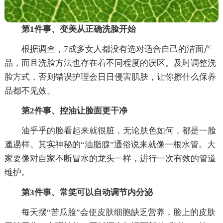
第1件事、变美从正确洗脸开始
根据调查，7成多女人都没有选对适合自己的洁面产
品，而且洗脸方法也存在着不同程度的误区。及时调整洗
脸方式，否则错误护理会日日侵害肌肤，让你擦什么保养
品都不见效。
第2件事、控油让脸面更干净
油乎乎的脸看起来就很脏，无论肤色如何，都是一脸
邋遢样。其实神秘的“油脂腺”通俗说来就像一根水管。大
家要像对自家不断冒水的龙头一样，进行一次有效的管道
维护。
第3件事、常笑可以自动调节内分泌
每天摆“苦瓜脸”会使皮肤细胞缺乏营养，脸上的皮肤