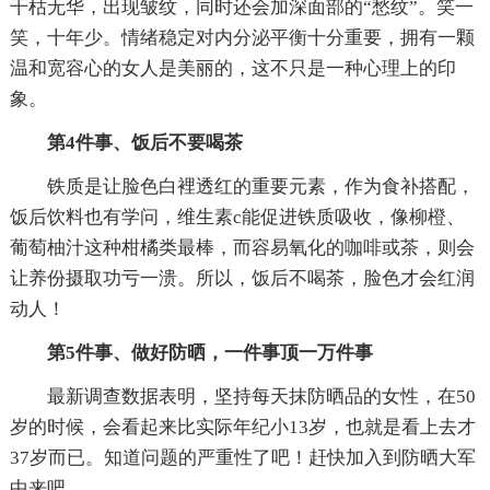
干枯无华，出现皱纹，同时还会加深面部的“愁纹”。笑一
笑，十年少。情绪稳定对内分泌平衡十分重要，拥有一颗
温和宽容心的女人是美丽的，这不只是一种心理上的印
象。
第4件事、饭后不要喝茶
铁质是让脸色白裡透红的重要元素，作为食补搭配，
饭后饮料也有学问，维生素c能促进铁质吸收，像柳橙、
葡萄柚汁这种柑橘类最棒，而容易氧化的咖啡或茶，则会
让养份摄取功亏一溃。所以，饭后不喝茶，脸色才会红润
动人！
第5件事、做好防晒，一件事顶一万件事
最新调查数据表明，坚持每天抹防晒品的女性，在50
岁的时候，会看起来比实际年纪小13岁，也就是看上去才
37岁而已。知道问题的严重性了吧！赶快加入到防晒大军
中来吧。