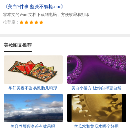
《美白7件事 坚决不躺枪.doc》
将本文的Word文档下载到电脑，方便收藏和打印
推荐度：
美妆图文推荐
孕妇美容不当易致胎儿畸形
美白小偏方 让你白得更自然
美容养颜瘦身茶有效果吗
丝瓜水和黄瓜水哪个好用