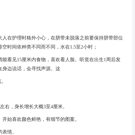
要大人在护理时格外小心，在脐带未脱落之前要保持脐带部位
空时间依种类不同而不同，水在1.5至2小时；
眼睛能看见15厘米内食物，喜欢看人脸。听觉在出生1周后发
在身边说话，会寻找声源。这
态。
左右，身长增长大概3至4厘米。
。开始喜欢颜色鲜艳，有细节的图案。
的表情。