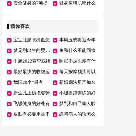
肌吗
安全健身的7项提
身减压操
健身房增肌吃什么
示
猜你喜欢
宝宝肚脐眼出血怎
本周五或将迎今年
么回事
梦见刚出生的婴儿
油价首跌
鱼和什么不能同食
满嘴牙
中超2022赛季或继
睡眠不足头疼有什
续赛会制空场举行
最好最快的收腹运
么好办法
每天按摩额头可以
动是什么
我国20个“最有
消除皱纹吗
新婚姻法房产加名
钱”城市公布
新生儿正确抱姿势
无效是吗
小腿提踵训练的好
图解
飞镖健身的好处有
处
梦到和自己家人吵
哪些
皮肤有必要用冻干
架哭了
慰问病人的话怎么
粉吗
说