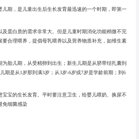
为婴儿期，是儿童出生后生长发育最迅速的一个时期，即第一
以及蛋白质的需求非常大。但是儿童时期消化功能稍微不完
候要合理喂养，提倡母乳喂养以及营养物质补充，如维生素
个期为胎儿期，从受精卵到出生；新生儿期是从脐带结扎囊到
儿期是从1岁那到满3岁；从3岁-6岁或7岁是学龄前期；到6
。
进宝宝的生长发育。平时要注意卫生，给婴儿喂奶、换尿不
避免细菌感染