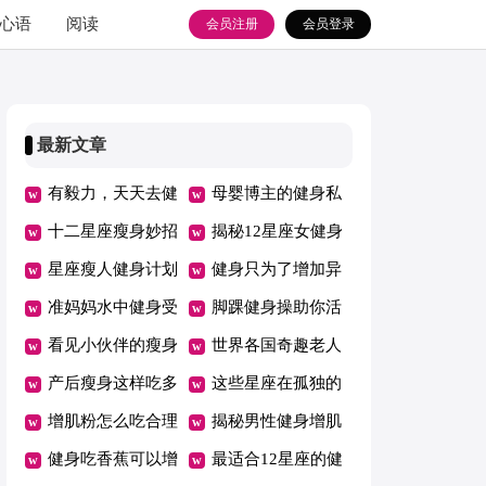
心语
阅读
会员注册
会员登录
最新文章
有毅力，天天去健
母婴博主的健身私
身房打卡健身的星
十二星座瘦身妙招
教
揭秘12星座女健身
座
大公开
星座瘦人健身计划
常见目的
健身只为了增加异
怎么制定
准妈妈水中健身受
性缘的星座
脚踝健身操助你活
益多
看见小伙伴的瘦身
到百岁
世界各国奇趣老人
过程，下决心却也
产后瘦身这样吃多
健身法
这些星座在孤独的
瘦不下的摩羯座
蒸煮少放油
增肌粉怎么吃合理
时候选择健身
揭秘男性健身增肌
又健身
健身吃香蕉可以增
秘密
最适合12星座的健