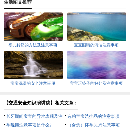
生活图文推荐
婴儿转奶的方法及注意事项
宝宝眼睛的清洁注意事项
宝宝洗澡的安全注意事项
宝宝玩镜子的好处及注意事项
【交通安全知识演讲稿】相关文章：
长牙期间宝宝的异常表现及注
选购宝宝洗护品的注意事项
意事项
孕晚期注意事项是什么?
（合集）怀孕31周注意事项