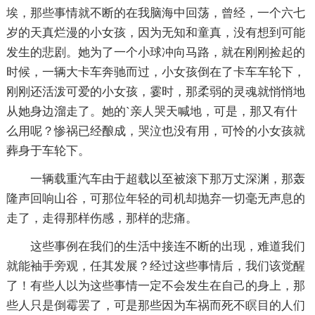
埃，那些事情就不断的在我脑海中回荡，曾经，一个六七
岁的天真烂漫的小女孩，因为无知和童真，没有想到可能
发生的悲剧。她为了一个小球冲向马路，就在刚刚捡起的
时候，一辆大卡车奔驰而过，小女孩倒在了卡车车轮下，
刚刚还活泼可爱的小女孩，霎时，那柔弱的灵魂就悄悄地
从她身边溜走了。她的`亲人哭天喊地，可是，那又有什
么用呢？惨祸已经酿成，哭泣也没有用，可怜的小女孩就
葬身于车轮下。
一辆载重汽车由于超载以至被滚下那万丈深渊，那轰
隆声回响山谷，可那位年轻的司机却抛弃一切毫无声息的
走了，走得那样伤感，那样的悲痛。
这些事例在我们的生活中接连不断的出现，难道我们
就能袖手旁观，任其发展？经过这些事情后，我们该觉醒
了！有些人以为这些事情一定不会发生在自己的身上，那
些人只是倒霉罢了，可是那些因为车祸而死不瞑目的人们