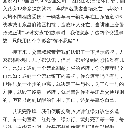
县境内110国道约305公里处时，因路面积雪结冰打滑，翻
入路旁12米多深的沟内，车内5名乘客当场死亡，其余33
人均不同程度受伤；一辆客车与一辆货车在山东省道316
线聊城市东昌府辖区相撞，造成16人死亡。当讲座上交警
叔叔正讲“篮球女孩”的故事时，我便想起了这两个交通事
故，只能用四个字形容“惨不忍睹”！
接下来，交警叔叔带着我们认识了一下指示路牌，大
家都很聪明，几乎都认识，但是，都能做到的恐怕没有几
个，比如：遇到一个禁止翻越护栏的路牌，你会遵守吗？
再比如：遇到一个禁止骑车的路牌，你会遵守吗？有时，
也许只是一小步的距离，就决定了生与死，为了图一时的
方便，就毁了终身。路牌，就是警告你不要违反交通规则
的，但它只起到提醒的作用，真正，还是要靠你自己。
认识完路牌，我们便听交警叔叔讲红绿灯该怎么遵
守。有一句童谣：红灯停、绿灯行、黄灯亮了等一等，每
当路口有指示灯时，你是否都能像童谣所说的那样做