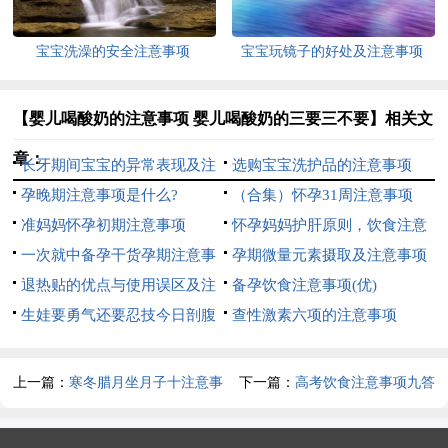
宝宝洗澡的安全注意事项
宝宝玩镜子的好处及注意事项
【婴儿喝酸奶的注意事项 婴儿喝酸奶的三要三不要】相关文
章：
长牙期间宝宝的异常表现及注
选购宝宝洗护品的注意事项
意事项
孕晚期注意事项是什么?
（合集）怀孕31周注意事项
准妈妈怀孕初期注意事项
怀孕妈妈护肝原则，饮食注意
一次就中备孕干货孕期注意事
事项
孕期微量元素摄取及注意事项
项
退热贴的优点与使用误区及注
备孕饮食注意事项(优)
意事项
生娃要勇气还要忍技今日剖腹
查性激素六项的注意事项
产注意事项来也
上一篇：
寒冬腊月坐月子十注意事
下一篇：
高考饮食注意事项九答
项