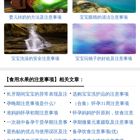
婴儿转奶的方法及注意事项
宝宝眼睛的清洁注意事项
宝宝洗澡的安全注意事项
宝宝玩镜子的好处及注意事项
【食用水果的注意事项】相关文章：
长牙期间宝宝的异常表现及注
选购宝宝洗护品的注意事项
意事项
孕晚期注意事项是什么?
（合集）怀孕31周注意事项
准妈妈怀孕初期注意事项
怀孕妈妈护肝原则，饮食注意
一次就中备孕干货孕期注意事
事项
孕期微量元素摄取及注意事项
项
退热贴的优点与使用误区及注
备孕饮食注意事项(优)