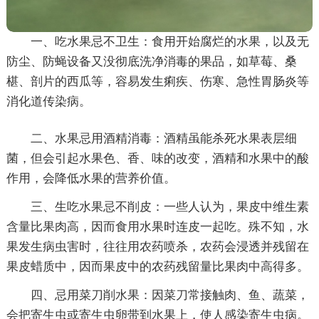
一、吃水果忌不卫生：食用开始腐烂的水果，以及无
防尘、防蝇设备又没彻底洗净消毒的果品，如草莓、桑
椹、剖片的西瓜等，容易发生痢疾、伤寒、急性胃肠炎等
消化道传染病。
二、水果忌用酒精消毒：酒精虽能杀死水果表层细
菌，但会引起水果色、香、味的改变，酒精和水果中的酸
作用，会降低水果的营养价值。
三、生吃水果忌不削皮：一些人认为，果皮中维生素
含量比果肉高，因而食用水果时连皮一起吃。殊不知，水
果发生病虫害时，往往用农药喷杀，农药会浸透并残留在
果皮蜡质中，因而果皮中的农药残留量比果肉中高得多。
四、忌用菜刀削水果：因菜刀常接触肉、鱼、蔬菜，
会把寄生虫或寄生虫卵带到水果上，使人感染寄生虫病。