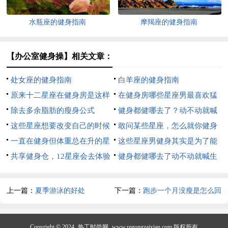
水瓶座的健身指南
摩羯座的健身指南
【办公室健身操】相关文章：
处女座的健身指南
白羊座的健身指南
原来十二星座在健身房是这样
在健身房哪些星座男最喜欢猛
的状态
除去多余脂肪的瘦身公式
练肌肉
健身都健哪去了？动不动就喊
这些星座想要改变自己的时候
生病的星座
敢问某些星座，怎么就你健身
就开始健身
一直在健身但体重总在升的星
比别人难？
这些星座男健身其实是为了能
座
共享健身仓，12星座会去体验
秀肌肉
健身都健哪去了动不动就喊生
吗
病的星座
上一篇：
夏季游泳的好处
下一篇：
跑步一个月没瘦是怎么回
事
Copyright © 2024
热工时尚网
www.regongzaixian.com 版权所有