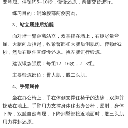
要弯屈。停顿约5--10秒，慢慢还原，两侧交替进行。
练习目的：消除腰部两侧赘肉。
3、站立屈膝后抬腿
面对墙一臂距离站立，双掌撑在墙上，右腿尽量弯
屈。大腿向后抬起，收紧臀部和大腿后侧肌肉。停顿约2
秒，然后右腿伸直缓慢还原。换左腿进行锻炼。
建议锻炼强度：每组12--16次，2--3组。
主要锻炼部位：臀大肌，股二头肌。
4、手臂屈伸
坐在办公椅上，手在体侧支撑住椅子的边缘，双脚并
拢放在地上。手臂用力支撑身体移出办公椅，屈肘，身体
下降，双腿自然弯屈，下降到臀部接近地面时，肱三头肌
用力撑起还原。