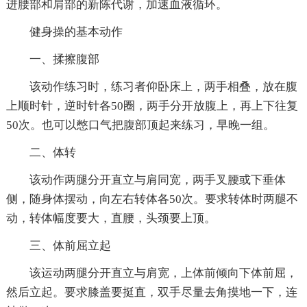
进腰部和肩部的新陈代谢，加速血液循环。
健身操的基本动作
一、揉擦腹部
该动作练习时，练习者仰卧床上，两手相叠，放在腹
上顺时针，逆时针各50圈，两手分开放腹上，再上下往复
50次。也可以憋口气把腹部顶起来练习，早晚一组。
二、体转
该动作两腿分开直立与肩同宽，两手叉腰或下垂体
侧，随身体摆动，向左右转体各50次。要求转体时两腿不
动，转体幅度要大，直腰，头颈要上顶。
三、体前屈立起
该运动两腿分开直立与肩宽，上体前倾向下体前屈，
然后立起。要求膝盖要挺直，双手尽量去角摸地一下，连