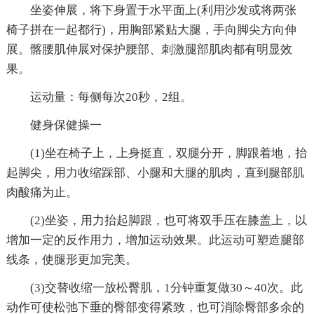
坐姿伸展，将下身置于水平面上(利用沙发或将两张
椅子拼在一起都行)，用胸部紧贴大腿，手向脚尖方向伸
展。髂腰肌伸展对保护腰部、刺激腿部肌肉都有明显效
果。
运动量：每侧每次20秒，2组。
健身保健操一
(1)坐在椅子上，上身挺直，双腿分开，脚跟着地，抬
起脚尖，用力收缩踩部、小腿和大腿的肌肉，直到腿部肌
肉酸痛为止。
(2)坐姿，用力抬起脚跟，也可将双手压在膝盖上，以
增加一定的反作用力，增加运动效果。此运动可塑造腿部
线条，使腿形更加完美。
(3)交替收缩一放松臀肌，1分钟重复做30～40次。此
动作可使松弛下垂的臀部变得紧致，也可消除臀部多余的