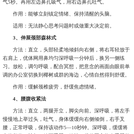
气5秒。再用左边鼻孔吸气，用右边鼻孔吐气。
作用：能够立刻镇定情绪、保持清醒的头脑。
适用：无法静心思考问题时或做重大决定前。
3、伸展颈部森林式
方法：直立，头部轻柔地倾斜向右侧，将右耳轻放于
右肩上，优体网用鼻均匀深呼吸一分钟后，换另一侧练
习。放松，调匀呼吸，配合冥想，把意念的画面由眼前单
调的办公室切换到椰树成群的海边，心情自然得到舒缓。
作用：缓解颈椎疲劳，舒缓焦虑情绪。
4、腰腹收紧法
方法：直立，两腿开立，脚尖向前。深呼吸，将左手
慢慢地上举过头，吐气，身体缓缓向右侧倾倒，右手叉
腰，正常呼吸，保持该动作5—10秒钟。深呼吸，缓缓将