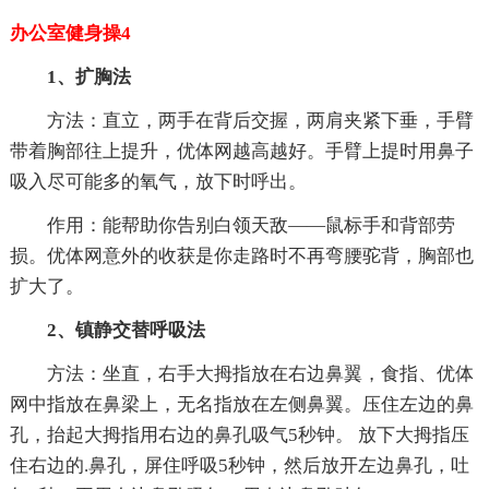
办公室健身操4
1、扩胸法
方法：直立，两手在背后交握，两肩夹紧下垂，手臂
带着胸部往上提升，优体网越高越好。手臂上提时用鼻子
吸入尽可能多的氧气，放下时呼出。
作用：能帮助你告别白领天敌——鼠标手和背部劳
损。优体网意外的收获是你走路时不再弯腰驼背，胸部也
扩大了。
2、镇静交替呼吸法
方法：坐直，右手大拇指放在右边鼻翼，食指、优体
网中指放在鼻梁上，无名指放在左侧鼻翼。压住左边的鼻
孔，抬起大拇指用右边的鼻孔吸气5秒钟。 放下大拇指压
住右边的.鼻孔，屏住呼吸5秒钟，然后放开左边鼻孔，吐