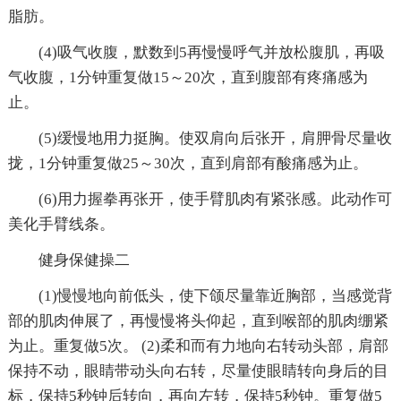
脂肪。
(4)吸气收腹，默数到5再慢慢呼气并放松腹肌，再吸
气收腹，1分钟重复做15～20次，直到腹部有疼痛感为
止。
(5)缓慢地用力挺胸。使双肩向后张开，肩胛骨尽量收
拢，1分钟重复做25～30次，直到肩部有酸痛感为止。
(6)用力握拳再张开，使手臂肌肉有紧张感。此动作可
美化手臂线条。
健身保健操二
(1)慢慢地向前低头，使下颌尽量靠近胸部，当感觉背
部的肌肉伸展了，再慢慢将头仰起，直到喉部的肌肉绷紧
为止。重复做5次。 (2)柔和而有力地向右转动头部，肩部
保持不动，眼睛带动头向右转，尽量使眼睛转向身后的目
标，保持5秒钟后转向，再向左转，保持5秒钟。重复做5