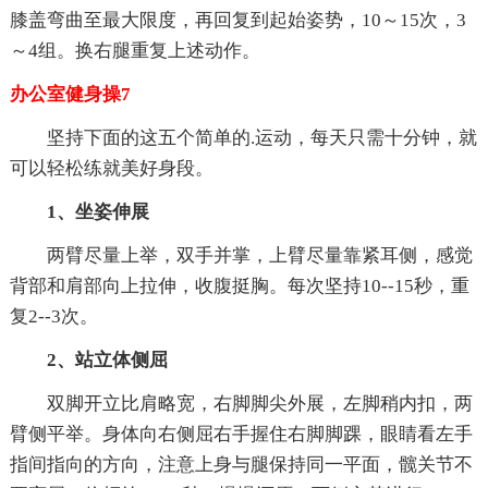
膝盖弯曲至最大限度，再回复到起始姿势，10～15次，3
～4组。换右腿重复上述动作。
办公室健身操7
坚持下面的这五个简单的.运动，每天只需十分钟，就
可以轻松练就美好身段。
1、坐姿伸展
两臂尽量上举，双手并掌，上臂尽量靠紧耳侧，感觉
背部和肩部向上拉伸，收腹挺胸。每次坚持10--15秒，重
复2--3次。
2、站立体侧屈
双脚开立比肩略宽，右脚脚尖外展，左脚稍内扣，两
臂侧平举。身体向右侧屈右手握住右脚脚踝，眼睛看左手
指间指向的方向，注意上身与腿保持同一平面，髋关节不