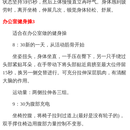
状态坚持3到5秒，然后上体慢慢直立再呼气。身体感到疲
劳时，离开坐椅，伸展几次，顿觉身体轻松、舒展。
办公室健身操3
适合在办公室做的健身操
8：30新的一天，从活动筋骨开始
坐姿扭头，身体坐直，一手压在臀下，另一只手绕过
头部紧贴耳朵，在手带动下将头部贴近肩膀至最大位停留
15秒，换另一侧交替进行。可充分拉伸深层肌肉，有清醒
大脑的作用。
运动量：两侧拉伸各三组。
9：30为腹部充电
坐椅控腹，将椅子拉到过道上(最好是没有轮子的)，
双手撑住椅边用腹部力量控制不变形。