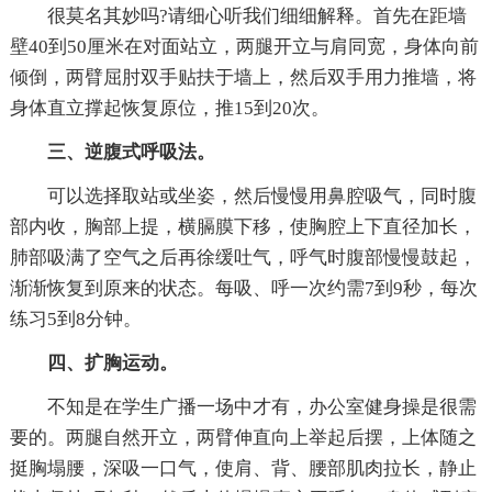
很莫名其妙吗?请细心听我们细细解释。首先在距墙
壁40到50厘米在对面站立，两腿开立与肩同宽，身体向前
倾倒，两臂屈肘双手贴扶于墙上，然后双手用力推墙，将
身体直立撑起恢复原位，推15到20次。
三、逆腹式呼吸法。
可以选择取站或坐姿，然后慢慢用鼻腔吸气，同时腹
部内收，胸部上提，横膈膜下移，使胸腔上下直径加长，
肺部吸满了空气之后再徐缓吐气，呼气时腹部慢慢鼓起，
渐渐恢复到原来的状态。每吸、呼一次约需7到9秒，每次
练习5到8分钟。
四、扩胸运动。
不知是在学生广播一场中才有，办公室健身操是很需
要的。两腿自然开立，两臂伸直向上举起后摆，上体随之
挺胸塌腰，深吸一口气，使肩、背、腰部肌肉拉长，静止