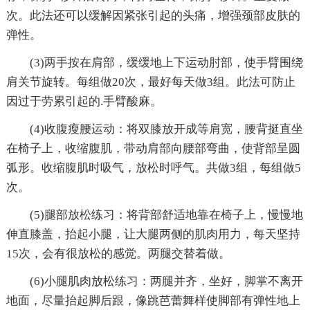
次。此法还可以缓解因紧张引起的头痛，增强颈部皮肤的
弹性。
(3)两手按在肩部，缓缓地上下运动肘部，使手臂围绕
肩关节旋转。每组做20次，最好每天做3组。此法可防止
因过于劳累引起的.手臂酸麻。
(4)收腹瘦腰运动：将双膝放开成等肩宽，腰背挺直坐
在椅子上，收缩腹肌，带动肩部向腰部弯曲，使背部呈圆
弧形。收缩腹肌时吸气，放松时呼气。共做3组，每组做5
次。
(5)腿部放松练习：将背部舒适地靠在椅子上，慢慢地
伸直膝盖，抬起小腿，让大腿两侧的肌肉用力，每天坚持
15次，会有很放松的感觉。两腿交替着做。
(6)小腿肌肉放松练习：两腿并齐，坐好，脚掌不离开
地面，尽量抬起脚后跟，像跳芭蕾舞样使脚部有弹性地上