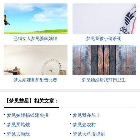
已婚女人梦见婆家妯娌
梦见我被小偷杀死
梦见妯娌参加射击比赛
梦见妯娌帮我打扫卫生
【梦见彗星】相关文章：
梦见妯娌捐钱建尖拱
梦见我在船上
梦见买蜡烛
梦见去农村
梦见去游玩
梦见大鱼没抓到