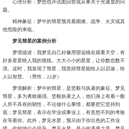
心理分析：梦想也许试图回答或从事关于光速度的问
题。
精神象征：梦中的彗星预兆着困难、战争、火灾或其
他危险的来临。
梦见彗星的案例分析
梦境描述：我梦见自己好像用望远镜在观看天空，有
好多星星映人我的视线。大大小小的星星，让你数也数不
清。这时，我发现了彗星，我觉得彗星能给人以启迪，给
人以智慧。（男性，22岁）
梦境解析：梦中的彗星，是坚毅与执著的象征。梦见
彗星，多为勇敢顽强、坚毅执著之人，他们身上有着一般
人所不具有的韧性，不论做什么事情，都要把它坚持到
底；梦见彗星，表示在学业或事业上，有意想不到的考验
在等着你。此外，梦见水星，预示由于你出色的工作业
绩，你的地位会提升。梦见火星，是小的矛盾之意。梦见