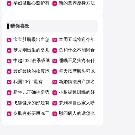
谱大全
孕妇做胎心监护有
什么
新的营养瘦身方法
什么作用
猜你喜欢
宝宝肚脐眼出血怎
本周五或将迎今年
么回事
梦见刚出生的婴儿
油价首跌
鱼和什么不能同食
满嘴牙
中超2022赛季或继
睡眠不足头疼有什
续赛会制空场举行
最好最快的收腹运
么好办法
每天按摩额头可以
动是什么
我国20个“最有
消除皱纹吗
新婚姻法房产加名
钱”城市公布
新生儿正确抱姿势
无效是吗
小腿提踵训练的好
图解
飞镖健身的好处有
处
梦到和自己家人吵
哪些
皮肤有必要用冻干
架哭了
慰问病人的话怎么
粉吗
说