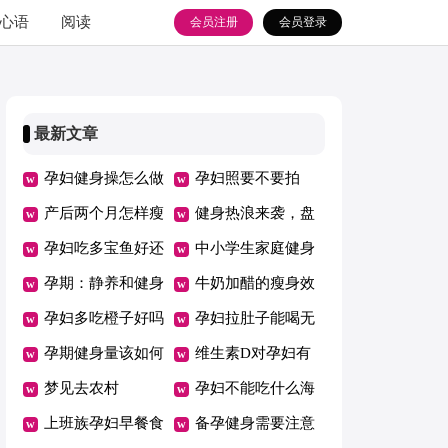
心语
阅读
会员注册
会员登录
最新文章
孕妇健身操怎么做
孕妇照要不要拍
产后两个月怎样瘦
健身热浪来袭，盘
身
孕妇吃多宝鱼好还
点健身的7大误区
中小学生家庭健身
是鲈鱼好
孕期：静养和健身
运动
牛奶加醋的瘦身效
都要适当
孕妇多吃橙子好吗
果好吗
孕妇拉肚子能喝无
孕期健身量该如何
花果叶水吗
维生素D对孕妇有
控制
梦见去农村
什么影响
孕妇不能吃什么海
上班族孕妇早餐食
鲜
备孕健身需要注意