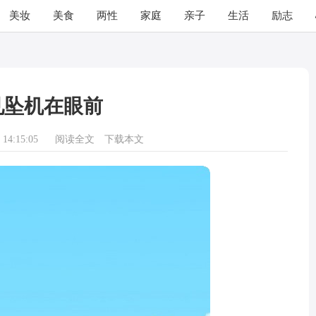
美妆
美食
两性
家庭
亲子
生活
励志
见坠机在眼前
14:15:05
阅读全文
下载本文