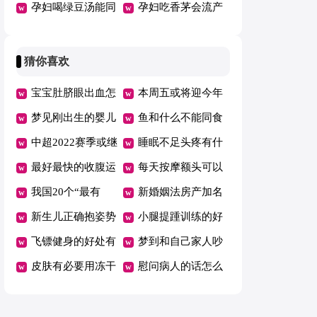
觉是怎么回事
孕妇喝绿豆汤能同
目多少钱
孕妇吃香茅会流产
时服用维生素吗
吗
猜你喜欢
宝宝肚脐眼出血怎
本周五或将迎今年
么回事
梦见刚出生的婴儿
油价首跌
鱼和什么不能同食
满嘴牙
中超2022赛季或继
睡眠不足头疼有什
续赛会制空场举行
最好最快的收腹运
么好办法
每天按摩额头可以
动是什么
我国20个“最有
消除皱纹吗
新婚姻法房产加名
钱”城市公布
新生儿正确抱姿势
无效是吗
小腿提踵训练的好
图解
飞镖健身的好处有
处
梦到和自己家人吵
哪些
皮肤有必要用冻干
架哭了
慰问病人的话怎么
粉吗
说