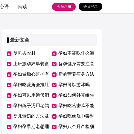
心语
阅读
会员注册
会员登录
最新文章
梦见去农村
孕妇不能吃什么海
上班族孕妇早餐食
鲜
备孕健身需要注意
谱大全
孕妇做胎心监护有
什么
新的营养瘦身方法
什么作用
孕妇吃菱角会拉肚
孕妇可以游泳吗
子吗
孕妇可以用碘伏消
孕妇如何补充维生
毒吗
孕妇鸽子汤用老鸽
素
孕妇吃哈密瓜不能
还是乳鸽
婴儿转奶的方法及
和什么一起吃
孕妇吃丝瓜中毒对
注意事项
孕妇孕早期老想睡
胎儿有影响吗
孕妇八个月产检项