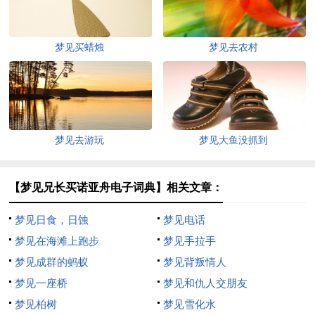
梦见买蜡烛
梦见去农村
梦见去游玩
梦见大鱼没抓到
【梦见兄长买诺亚舟电子词典】相关文章：
梦见日食，日蚀
梦见电话
梦见在海滩上跑步
梦见手拉手
梦见成群的蚂蚁
梦见背叛情人
梦见一座桥
梦见和仇人交朋友
梦见柏树
梦见雪化水