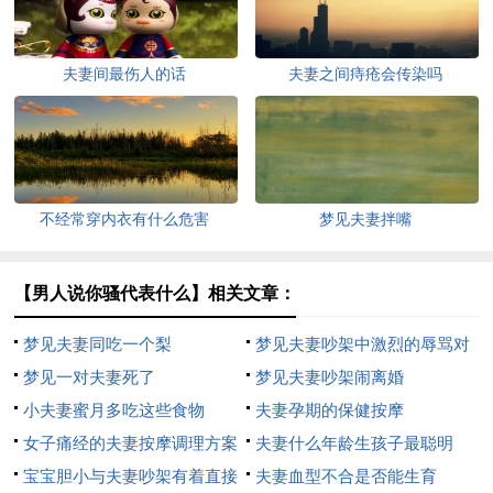
夫妻间最伤人的话
夫妻之间痔疮会传染吗
不经常穿内衣有什么危害
梦见夫妻拌嘴
【男人说你骚代表什么】相关文章：
梦见夫妻同吃一个梨
梦见夫妻吵架中激烈的辱骂对
梦见一对夫妻死了
方
梦见夫妻吵架闹离婚
小夫妻蜜月多吃这些食物
夫妻孕期的保健按摩
女子痛经的夫妻按摩调理方案
夫妻什么年龄生孩子最聪明
宝宝胆小与夫妻吵架有着直接
夫妻血型不合是否能生育