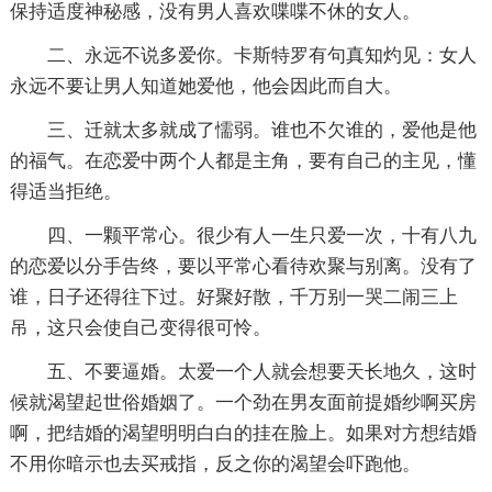
保持适度神秘感，没有男人喜欢喋喋不休的女人。
二、永远不说多爱你。卡斯特罗有句真知灼见：女人
永远不要让男人知道她爱他，他会因此而自大。
三、迁就太多就成了懦弱。谁也不欠谁的，爱他是他
的福气。在恋爱中两个人都是主角，要有自己的主见，懂
得适当拒绝。
四、一颗平常心。很少有人一生只爱一次，十有八九
的恋爱以分手告终，要以平常心看待欢聚与别离。没有了
谁，日子还得往下过。好聚好散，千万别一哭二闹三上
吊，这只会使自己变得很可怜。
五、不要逼婚。太爱一个人就会想要天长地久，这时
候就渴望起世俗婚姻了。一个劲在男友面前提婚纱啊买房
啊，把结婚的渴望明明白白的挂在脸上。如果对方想结婚
不用你暗示也去买戒指，反之你的渴望会吓跑他。