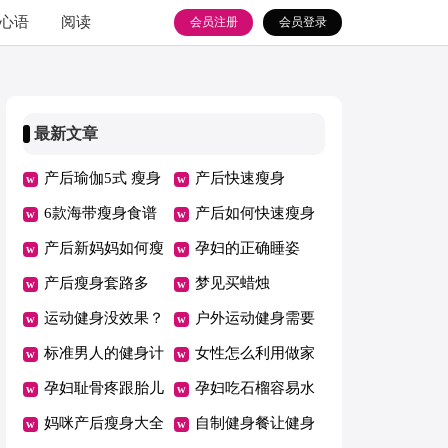
心语
阅读
会员注册
会员登录
最新文章
产后瑜伽5式 瘦身
产后快速瘦身
育儿两不误
6款海带瘦身食谱
产后如何快速瘦身
产后新妈妈如何瘦
（热）
孕妇的正确睡姿
身瘦器官
产后瘦身套路多
梦见买蜡烛
方法错误越减越肥
运动健身没效果？
户外运动健身需要
看看别人是怎么做
标准男人的健身计
注意什么
女性怎么利用做家
的
划
孕妇耻骨疼跟胎儿
务健身
孕妇吃石榴容易水
入盆有关吗
妈咪产后瘦身大全
肿吗
自制健身餐让健身