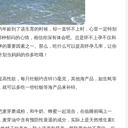
的年龄到了该生育的时候，却一直怀不上时，心里一定特别
，那种郁闷的心情，相信你深有体会吧。总是怀不上孕不仅和
孕的重要因素之一。那么，吃什么可以提高怀孕几率，让你
计划当妈妈的你多吃哦！
提高性欲，每只牡蛎约含锌15毫克，其他海产品，如生蚝等
，就可以多吃一些牡蛎等海产品来补锌。
把麦芽磨成粉，和牛奶、蜂蜜一起混合，在临睡前喝上一
，麦芽油中含有预防性衰退的成分，实际上是天然维生素E