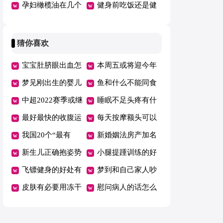
饮食篇
孕妇橄榄油在几个
事半功倍
健身前吃饭还是健
月的时候开始用
身后吃饭
猜你喜欢
宝宝肚脐眼出血怎
本周五或将迎今年
么回事
梦见刚出生的婴儿
油价首跌
鱼和什么不能同食
满嘴牙
中超2022赛季或继
睡眠不足头疼有什
续赛会制空场举行
最好最快的收腹运
么好办法
每天按摩额头可以
动是什么
我国20个“最有
消除皱纹吗
新婚姻法房产加名
钱”城市公布
新生儿正确抱姿势
无效是吗
小腿提踵训练的好
图解
飞镖健身的好处有
处
梦到和自己家人吵
哪些
皮肤有必要用冻干
架哭了
慰问病人的话怎么
粉吗
说