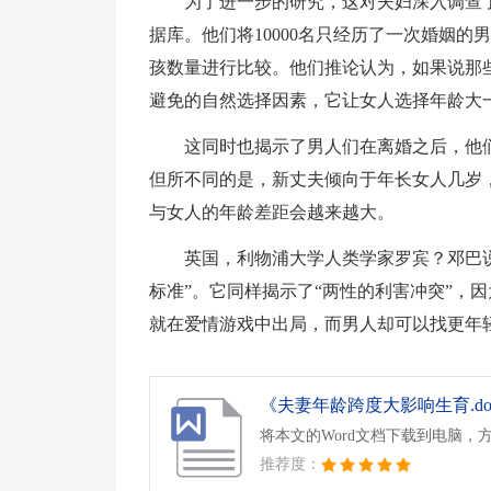
为了进一步的研究，这对夫妇深入调查了1
据库。他们将10000名只经历了一次婚姻
孩数量进行比较。他们推论认为，如果说那
避免的自然选择因素，它让女人选择年龄大
这同时也揭示了男人们在离婚之后，他
但所不同的是，新丈夫倾向于年长女人几岁
与女人的年龄差距会越来越大。
英国，利物浦大学人类学家罗宾？邓巴
标准”。它同样揭示了“两性的利害冲突”，
就在爱情游戏中出局，而男人却可以找更年
《夫妻年龄跨度大影响生育.do
将本文的Word文档下载到电脑，
推荐度：