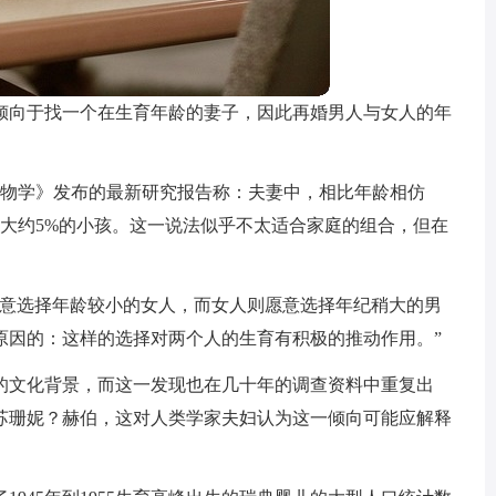
倾向于找一个在生育年龄的妻子，因此再婚男人与女人的年
生物学》发布的最新研究报告称：夫妻中，相比年龄相仿
大约5%的小孩。这一说法似乎不太适合家庭的组合，但在
愿意选择年龄较小的女人，而女人则愿意选择年纪稍大的男
原因的：这样的选择对两个人的生育有积极的推动作用。”
的文化背景，而这一发现也在几十年的调查资料中重复出
苏珊妮？赫伯，这对人类学家夫妇认为这一倾向可能应解释