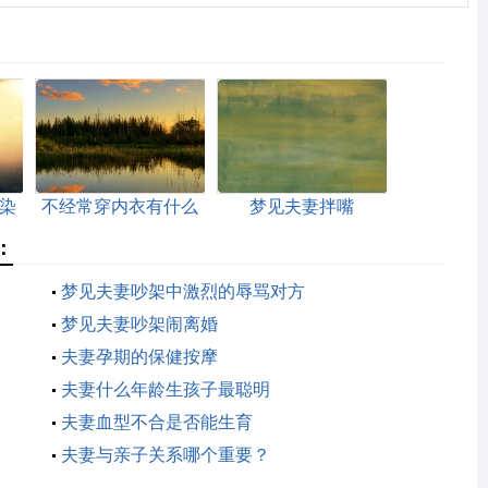
染
不经常穿内衣有什么
梦见夫妻拌嘴
危害
：
梦见夫妻吵架中激烈的辱骂对方
梦见夫妻吵架闹离婚
夫妻孕期的保健按摩
夫妻什么年龄生孩子最聪明
夫妻血型不合是否能生育
夫妻与亲子关系哪个重要？